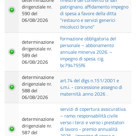
determinazione
finestre del convento di san
dirigenziale nr.
patrignano. affidamento impegno
590 del
di spesa a favore della ditta
06/08/2026
“restauro e servizi generici
micolucci bruno"
formazione obbligatoria del
determinazione
personale – abbonamento
dirigenziale nr.
annuale minerva 2026. –
589 del
impegno di spesa. cig.
06/08/2026
bc794755f6
determinazione
art.74 del dlgs n.151/2001 e
dirigenziale nr.
s.m.i. - concessione assegno di
588 del
maternità .anno 2026 .
06/08/2026
servizi di copertura assicurativa
– ramo: responsabilità civile
determinazione
verso i terzi e verso i prestatori
dirigenziale nr.
di lavoro - premio annualità
587 del
2026 - impegno di spesa e