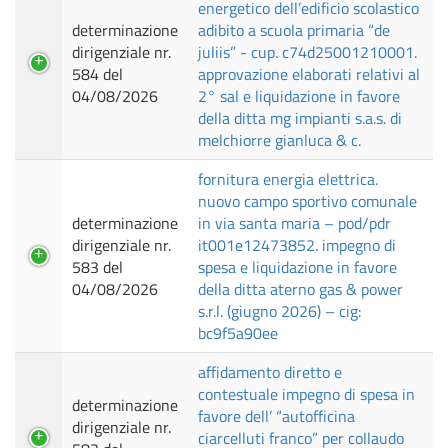
energetico dell’edificio scolastico
determinazione
adibito a scuola primaria “de
dirigenziale nr.
juliis” - cup. c74d25001210001.
584 del
approvazione elaborati relativi al
04/08/2026
2° sal e liquidazione in favore
della ditta mg impianti s.a.s. di
melchiorre gianluca & c.
fornitura energia elettrica.
nuovo campo sportivo comunale
determinazione
in via santa maria – pod/pdr
dirigenziale nr.
it001e12473852. impegno di
583 del
spesa e liquidazione in favore
04/08/2026
della ditta aterno gas & power
s.r.l. (giugno 2026) – cig:
bc9f5a90ee
affidamento diretto e
contestuale impegno di spesa in
determinazione
favore dell’ “autofficina
dirigenziale nr.
ciarcelluti franco” per collaudo