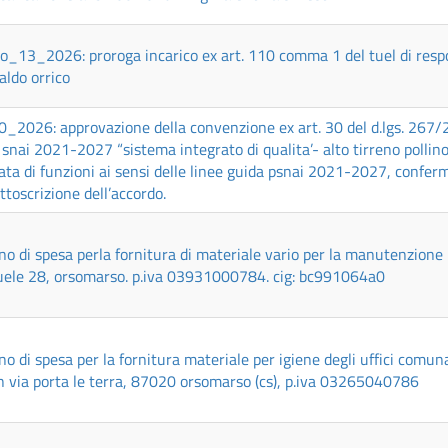
o_13_2026: proroga incarico ex art. 110 comma 1 del tuel di respo
.aldo orrico
_2026: approvazione della convenzione ex art. 30 del d.lgs. 267/2
 snai 2021-2027 “sistema integrato di qualita’- alto tirreno pollino:
ata di funzioni ai sensi delle linee guida psnai 2021-2027, conferm
ottoscrizione dell’accordo.
o di spesa perla fornitura di materiale vario per la manutenzione uf
ele 28, orsomarso. p.iva 03931000784. cig: bc991064a0
o di spesa per la fornitura materiale per igiene degli uffici comun
n via porta le terra, 87020 orsomarso (cs), p.iva 03265040786