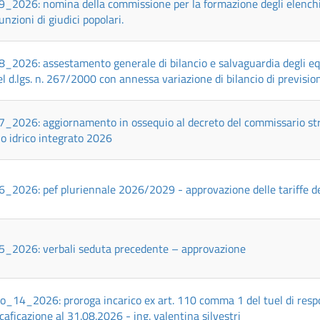
_2026: nomina della commissione per la formazione degli elenchi co
funzioni di giudici popolari.
_2026: assestamento generale di bilancio e salvaguardia degli equi
l d.lgs. n. 267/2000 con annessa variazione di bilancio di previs
_2026: aggiornamento in ossequio al decreto del commissario strao
io idrico integrato 2026
_2026: pef pluriennale 2026/2029 - approvazione delle tariffe della
5_2026: verbali seduta precedente – approvazione
o_14_2026: proroga incarico ex art. 110 comma 1 del tuel di respo
icaficazione al 31.08.2026 - ing. valentina silvestri