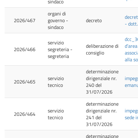
sindaco
organi di
decret
2026/467
governo -
decreto
- dott
sindaco
dcc_30
servizio
deliberazione di
d’area
2026/466
segreteria -
consiglio
associ
segreteria
alla s
determinazione
servizio
dirigenziale nr.
impegn
2026/465
tecnico
240 del
emanu
31/07/2026
determinazione
servizio
dirigenziale nr.
impegn
2026/464
tecnico
241 del
sede i
31/07/2026
determinazione