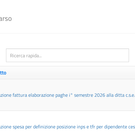
100%
Complete
arso
tto
azione fattura elaborazione paghe i° semestre 2026 alla ditta c.s.e
azione spesa per definizione posizione inps e tfr per dipendente cessa