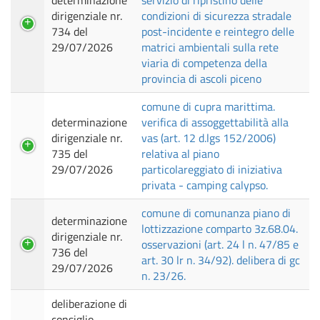
determinazione
servizio di ripristino delle
dirigenziale nr.
condizioni di sicurezza stradale
734 del
post-incidente e reintegro delle
29/07/2026
matrici ambientali sulla rete
viaria di competenza della
provincia di ascoli piceno
comune di cupra marittima.
determinazione
verifica di assoggettabilità alla
dirigenziale nr.
vas (art. 12 d.lgs 152/2006)
735 del
relativa al piano
29/07/2026
particolareggiato di iniziativa
privata - camping calypso.
comune di comunanza piano di
determinazione
lottizzazione comparto 3z.68.04.
dirigenziale nr.
osservazioni (art. 24 l n. 47/85 e
736 del
art. 30 lr n. 34/92). delibera di gc
29/07/2026
n. 23/26.
deliberazione di
consiglio