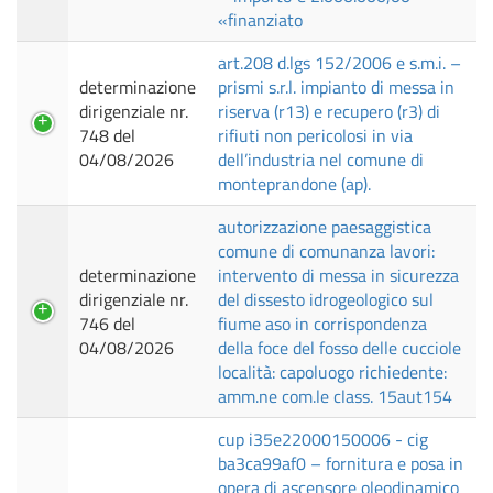
«finanziato
art.208 d.lgs 152/2006 e s.m.i. –
determinazione
prismi s.r.l. impianto di messa in
dirigenziale nr.
riserva (r13) e recupero (r3) di
748 del
rifiuti non pericolosi in via
04/08/2026
dell’industria nel comune di
monteprandone (ap).
autorizzazione paesaggistica
comune di comunanza lavori:
determinazione
intervento di messa in sicurezza
dirigenziale nr.
del dissesto idrogeologico sul
746 del
fiume aso in corrispondenza
04/08/2026
della foce del fosso delle cucciole
località: capoluogo richiedente:
amm.ne com.le class. 15aut154
cup i35e22000150006 - cig
ba3ca99af0 – fornitura e posa in
opera di ascensore oleodinamico