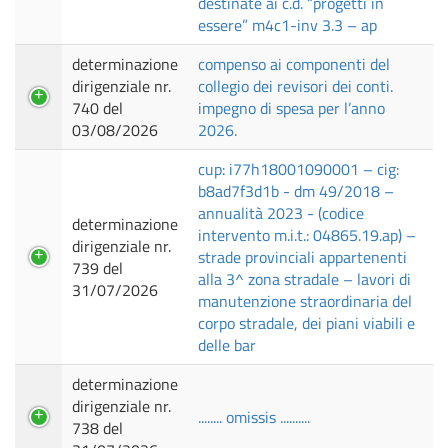
destinate ai c.d. “progetti in
essere” m4c1-inv 3.3 – ap
determinazione
compenso ai componenti del
dirigenziale nr.
collegio dei revisori dei conti.
740 del
impegno di spesa per l’anno
03/08/2026
2026.
cup: i77h18001090001 – cig:
b8ad7f3d1b - dm 49/2018 –
annualità 2023 - (codice
determinazione
intervento m.i.t.: 04865.19.ap) –
dirigenziale nr.
strade provinciali appartenenti
739 del
alla 3^ zona stradale – lavori di
31/07/2026
manutenzione straordinaria del
corpo stradale, dei piani viabili e
delle bar
determinazione
dirigenziale nr.
........ omissis ..........
738 del