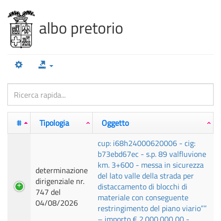
100%
Complete
albo pretorio
#
Tipologia
Oggetto
cup: i68h24000620006 - cig:
b73ebd67ec - s.p. 89 valfluvione
km. 3+600 - messa in sicurezza
determinazione
del lato valle della strada per
dirigenziale nr.
distaccamento di blocchi di
747 del
materiale con conseguente
04/08/2026
restringimento del piano viario””
– importo € 2.000.000,00 -