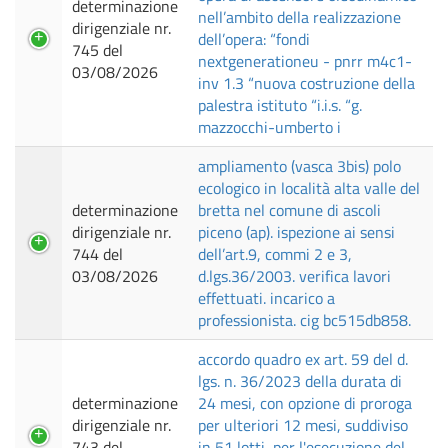
determinazione
nell’ambito della realizzazione
dirigenziale nr.
dell’opera: “fondi
745 del
nextgenerationeu - pnrr m4c1-
03/08/2026
inv 1.3 “nuova costruzione della
palestra istituto “i.i.s. “g.
mazzocchi-umberto i
ampliamento (vasca 3bis) polo
ecologico in località alta valle del
determinazione
bretta nel comune di ascoli
dirigenziale nr.
piceno (ap). ispezione ai sensi
744 del
dell’art.9, commi 2 e 3,
03/08/2026
d.lgs.36/2003. verifica lavori
effettuati. incarico a
professionista. cig bc515db858.
accordo quadro ex art. 59 del d.
lgs. n. 36/2023 della durata di
determinazione
24 mesi, con opzione di proroga
dirigenziale nr.
per ulteriori 12 mesi, suddiviso
743 del
in 51 lotti, per l'esecuzione del