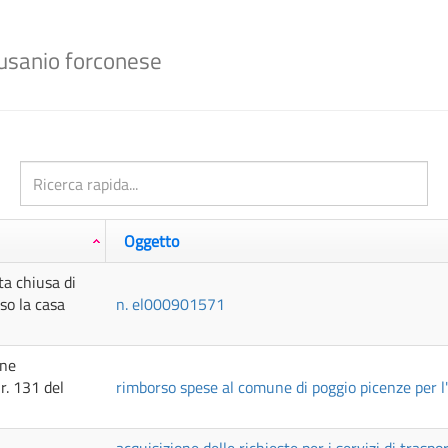
100%
Complete
usanio forconese
Oggetto
ta chiusa di
so la casa
n. el000901571
one
r. 131 del
rimborso spese al comune di poggio picenze per l'u