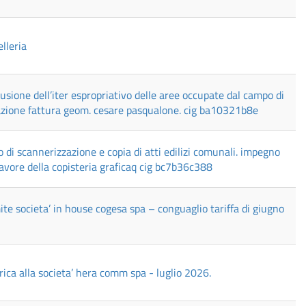
lleria
nclusione dell’iter espropriativo delle aree occupate dal campo di
dazione fattura geom. cesare pasqualone. cig ba10321b8e
o di scannerizzazione e copia di atti edilizi comunali. impegno
 favore della copisteria graficaq cig bc7b36c388
mite societa’ in house cogesa spa – conguaglio tariffa di giugno
trica alla societa’ hera comm spa - luglio 2026.