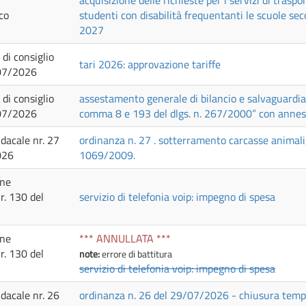
acquisizione delle richieste per i servizi di traspo
co
studenti con disabilità frequentanti le scuole s
2027
 di consiglio
tari 2026: approvazione tariffe
/07/2026
 di consiglio
assestamento generale di bilancio e salvaguardia de
/07/2026
comma 8 e 193 del dlgs. n. 267/2000” con annes
dacale nr. 27
ordinanza n. 27 . sotterramento carcasse animali, ex
026
1069/2009.
one
r. 130 del
servizio di telefonia voip: impegno di spesa
one
*** ANNULLATA ***
r. 130 del
note:
errore di battitura
servizio di telefonia voip: impegno di spesa
dacale nr. 26
ordinanza n. 26 del 29/07/2026 - chiusura temp