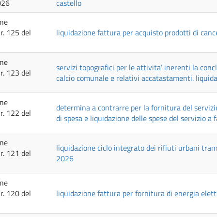
026
castello
one
r. 125 del
liquidazione fattura per acquisto prodotti di cance
one
servizi topografici per le attivita’ inerenti la co
r. 123 del
calcio comunale e relativi accatastamenti. liqui
one
determina a contrarre per la fornitura del servizi
r. 122 del
di spesa e liquidazione delle spese del servizio a
one
liquidazione ciclo integrato dei rifiuti urbani tra
r. 121 del
2026
one
r. 120 del
liquidazione fattura per fornitura di energia elet