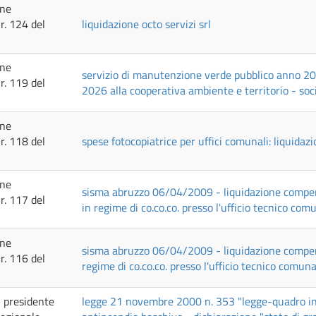
one
r. 124 del
liquidazione octo servizi srl
one
servizio di manutenzione verde pubblico anno 20
r. 119 del
2026 alla cooperativa ambiente e territorio - soc
one
r. 118 del
spese fotocopiatrice per uffici comunali: liquidaz
one
sisma abruzzo 06/04/2009 - liquidazione compenso 
r. 117 del
in regime di co.co.co. presso l'ufficio tecnico co
one
sisma abruzzo 06/04/2009 - liquidazione compenso 
r. 116 del
regime di co.co.co. presso l'ufficio tecnico comun
l presidente
legge 21 novembre 2000 n. 353 "legge-quadro in m