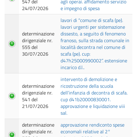
547 del
agli operai. affidamento servizio
24/07/2026
e impegno di spesa
lavori di “comune di scafa (pe).
lavori urgenti per sistemazione
determinazione
dissesto, a seguito di fenomeno
dirigenziale nr.
franoso, sulla strada comunale in
555 del
località decontra nel comune di
30/07/2026
scafa (pe). cup:
d47h25000990002”. estensione
incarico d.l..
intervento di demolizione e
determinazione
ricostruzione della scuola
dirigenziale nr.
dell’infanzia di decontra di scafa.
541 del
cup d41b20000830001.
21/07/2026
approvazione e liquidazione viii
sal.
determinazione
approvazione rendiconto spese
dirigenziale nr.
economali relative al 2°