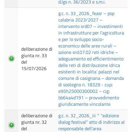
d.lgs n. 36/2023 e s.m.i.
g.c. n. 33_2026_feasr – psp
calabria 2023/2027 –
intervento srd07 – investimenti
in infrastrutture per l’agricoltura
e per lo sviluppo socio-
economico delle aree rurali –
deliberazione di
azione srd.07.02 reti idriche –
giunta nr. 33
adeguamento ed efficientimento
del
delle reti di distribuzione idrica
15/07/2026
esistenti in localita’ palazzi nel
comune di casignana – domanda
di sostegno n. 18329 - cup:
e95h25000300002 – cig:
bb64a4d191 – provvedimento
giuridicamente vincolante
deliberazione di
g.c. n. 32_2026_iii ° "edizione
giunta nr. 32
dialog festival" atto di indirizzo al
del
responsabile dell'area