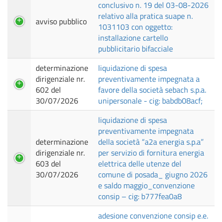
conclusivo n. 19 del 03-08-2026
relativo alla pratica suape n.
avviso pubblico
1031103 con oggetto:
installazione cartello
pubblicitario bifacciale
determinazione
liquidazione di spesa
dirigenziale nr.
preventivamente impegnata a
602 del
favore della società sebach s.p.a.
30/07/2026
unipersonale - cig: babdb08acf;
liquidazione di spesa
preventivamente impegnata
determinazione
della società “a2a energia s.p.a”
dirigenziale nr.
per servizio di fornitura energia
603 del
elettrica delle utenze del
30/07/2026
comune di posada_ giugno 2026
e saldo maggio_convenzione
consip – cig: b777fea0a8
adesione convenzione consip e.e.