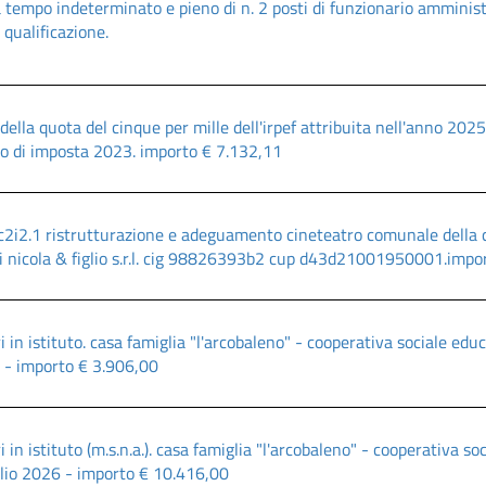
 tempo indeterminato e pieno di n. 2 posti di funzionario amminist
 qualificazione.
della quota del cinque per mille dell'irpef attribuita nell'anno 2025 
o di imposta 2023. importo € 7.132,11
2i2.1 ristrutturazione e adeguamento cineteatro comunale della citt
li nicola & figlio s.r.l. cig 98826393b2 cup d43d21001950001.impo
i in istituto. casa famiglia "l'arcobaleno" - cooperativa sociale edu
 - importo € 3.906,00
i in istituto (m.s.n.a.). casa famiglia "l'arcobaleno" - cooperativa s
glio 2026 - importo € 10.416,00