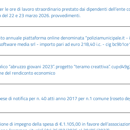
r le ore di lavoro straordinario prestato dai dipendenti dell’ente 
 del 22 e 23 marzo 2026. provvedimenti.
 annuale piattaforma online denominata "poliziamunicipale.it - i
software media srl - importo pari ad euro 218,40 i.c. - cig bc9b1ce
blico “abruzzo giovani 2023”. progetto “teramo creattiva”. cup:d
ne del rendiconto economico
ese di notifica per n. 40 atti anno 2017 per n.1 comune (roseto deg
one di impegno della spesa di €.1.105,00 in favore dell’associazio