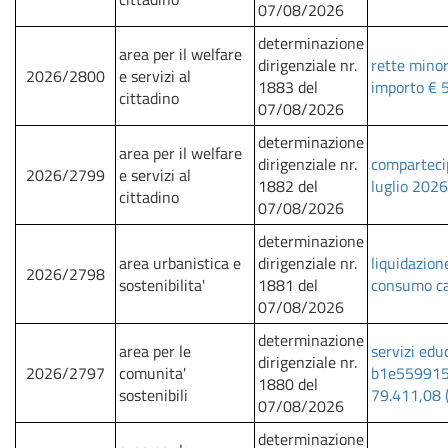
07/08/2026
determinazione
area per il welfare
dirigenziale nr.
rette minor
2026/2800
e servizi al
1883 del
importo € 
cittadino
07/08/2026
determinazione
area per il welfare
dirigenziale nr.
compartecip
2026/2799
e servizi al
1882 del
luglio 2026
cittadino
07/08/2026
determinazione
area urbanistica e
dirigenziale nr.
liquidazion
2026/2798
sostenibilita'
1881 del
consumo ca
07/08/2026
determinazione
area per le
servizi edu
dirigenziale nr.
2026/2797
comunita'
b1e559915f 
1880 del
sostenibili
79.411,08 (i
07/08/2026
determinazione