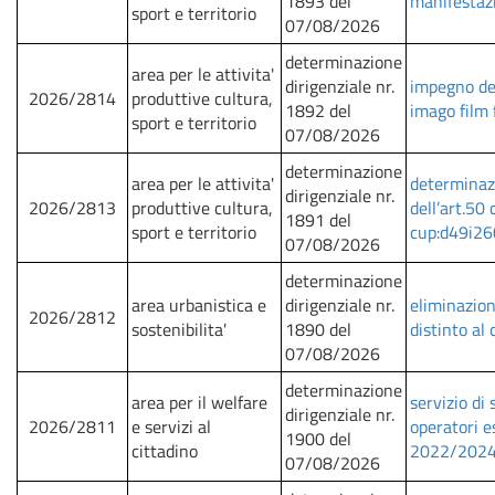
1893 del
manifestaz
sport e territorio
07/08/2026
determinazione
area per le attivita'
dirigenziale nr.
impegno del
2026/2814
produttive cultura,
1892 del
imago film
sport e territorio
07/08/2026
determinazione
area per le attivita'
determinazi
dirigenziale nr.
2026/2813
produttive cultura,
dell’art.50
1891 del
sport e territorio
cup:d49i26
07/08/2026
determinazione
area urbanistica e
dirigenziale nr.
eliminazion
2026/2812
sostenibilita'
1890 del
distinto al 
07/08/2026
determinazione
area per il welfare
servizio di
dirigenziale nr.
2026/2811
e servizi al
operatori e
1900 del
cittadino
2022/2024
07/08/2026