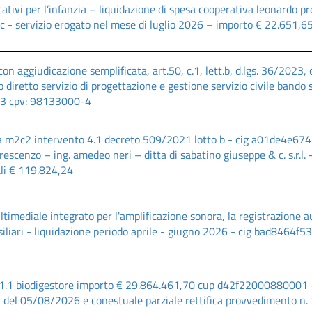
cativi per l’infanzia – liquidazione di spesa cooperativa leonardo pro
- servizio erogato nel mese di luglio 2026 – importo € 22.651,65 
on aggiudicazione semplificata, art.50, c.1, lett.b, d.lgs. 36/2023, o
 diretto servizio di progettazione e gestione servizio civile bando
3 cpv: 98133000-4
a m2c2 intervento 4.1 decreto 509/2021 lotto b - cig a01de4e67
rescenzo – ing. amedeo neri – ditta di sabatino giuseppe & c. s.r.l. 
li € 119.824,24
ltimediale integrato per l'amplificazione sonora, la registrazione a
iliari - liquidazione periodo aprile - giugno 2026 - cig bad8464f53
1.1 biodigestore importo € 29.864.461,70 cup d42f22000880001
7 del 05/08/2026 e conestuale parziale rettifica provvedimento n