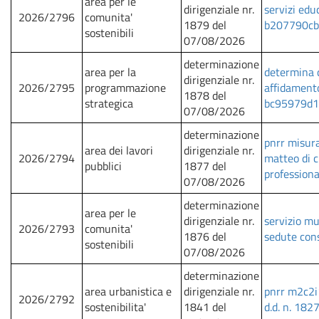
area per le
dirigenziale nr.
servizi edu
2026/2796
comunita'
1879 del
b207790cbc 
sostenibili
07/08/2026
determinazione
area per la
determina c
dirigenziale nr.
2026/2795
programmazione
affidamento
1878 del
strategica
bc95979d1
07/08/2026
determinazione
pnrr misur
area dei lavori
dirigenziale nr.
2026/2794
matteo di c
pubblici
1877 del
professiona
07/08/2026
determinazione
area per le
dirigenziale nr.
servizio mu
2026/2793
comunita'
1876 del
sedute cons
sostenibili
07/08/2026
determinazione
area urbanistica e
dirigenziale nr.
pnrr m2c2i
2026/2792
sostenibilita'
1841 del
d.d. n. 182