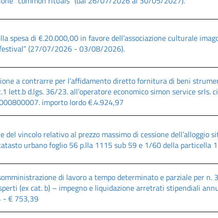
ione “common rituals” (dal 26/07/2026 al 30/05/2027).
la spesa di €.20.000,00 in favore dell’associazione culturale imag
 festival” (27/07/2026 - 03/08/2026).
one a contrarre per l’affidamento diretto fornitura di beni strument
 c.1 lett.b d.lgs. 36/23. all’operatore economico simon service srls. 
000800007. importo lordo €.4.924,97
e del vincolo relativo al prezzo massimo di cessione dell’alloggio si
catasto urbano foglio 56 p.lla 1115 sub 59 e 1/60 della particella 111
 somministrazione di lavoro a tempo determinato e parziale per n. 3
sperti (ex cat. b) – impegno e liquidazione arretrati stipendiali ann
 - € 753,39