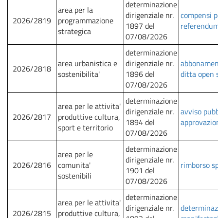
determinazione
area per la
dirigenziale nr.
compensi pe
2026/2819
programmazione
1897 del
referendum
strategica
07/08/2026
determinazione
area urbanistica e
dirigenziale nr.
abbonamento
2026/2818
sostenibilita'
1896 del
ditta open 
07/08/2026
determinazione
area per le attivita'
dirigenziale nr.
avviso pub
2026/2817
produttive cultura,
1894 del
approvazio
sport e territorio
07/08/2026
determinazione
area per le
dirigenziale nr.
2026/2816
comunita'
rimborso sp
1901 del
sostenibili
07/08/2026
determinazione
area per le attivita'
dirigenziale nr.
determinazi
2026/2815
produttive cultura,