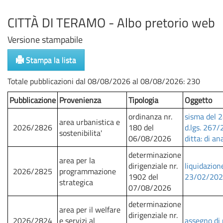
CITTÀ DI TERAMO - Albo pretorio web
Versione stampabile
Stampa la lista
Totale pubblicazioni dal 08/08/2026 al 08/08/2026: 230
Pubblicazione
Provenienza
Tipologia
Oggetto
ordinanza nr.
sisma del 2
area urbanistica e
2026/2826
180 del
d.lgs. 267/
sostenibilita'
06/08/2026
ditta: di a
determinazione
area per la
dirigenziale nr.
liquidazione
2026/2825
programmazione
1902 del
23/02/2026)
strategica
07/08/2026
determinazione
area per il welfare
dirigenziale nr.
2026/2824
e servizi al
assegno di 