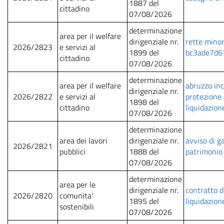
1887 del
cittadino
07/08/2026
determinazione
area per il welfare
dirigenziale nr.
rette minori
2026/2823
e servizi al
1899 del
bc3ade7d67
cittadino
07/08/2026
determinazione
area per il welfare
abruzzo inc
dirigenziale nr.
2026/2822
e servizi al
protezione 
1898 del
cittadino
liquidazion
07/08/2026
determinazione
area dei lavori
dirigenziale nr.
avviso di g
2026/2821
pubblici
1888 del
patrimonio 
07/08/2026
determinazione
area per le
dirigenziale nr.
contratto d
2026/2820
comunita'
1895 del
liquidazion
sostenibili
07/08/2026