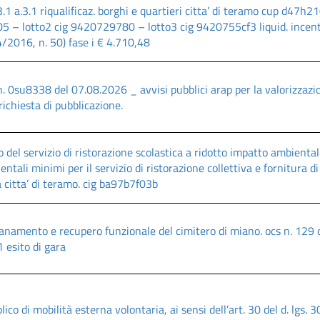
3.1 a.3.1 riqualificaz. borghi e quartieri citta’ di teramo cup d47
– lotto2 cig 9420729780 – lotto3 cig 9420755cf3 liquid. incentiv
4/2016, n. 50) fase i € 4.710,48
 n. 0su8338 del 07.08.2026 _ avvisi pubblici arap per la valorizzaz
richiesta di pubblicazione.
 del servizio di ristorazione scolastica a ridotto impatto ambienta
entali minimi per il servizio di ristorazione collettiva e fornitura di
a citta’ di teramo. cig ba97b7f03b
isanamento e recupero funzionale del cimitero di miano. ocs n. 129
 esito di gara
ico di mobilità esterna volontaria, ai sensi dell’art. 30 del d. lgs.