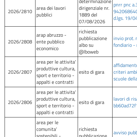
determinazione
pnrr pnc a.
area dei lavori
dirigenziale nr.
2026/2810
9420686405 
pubblici
1889 del
d.lgs. 19/0
07/08/2026
richiesta
arap abruzzo -
pubblicazione
invio prot.
2026/2808
ente pubblico
albo su
fondiario - 
economico
@lboweb
area per le attivita'
affidamento
produttive cultura,
2026/2807
esito di gara
criteri ambi
sport e territorio -
scuole dell
appalti e contratti
area per le attivita'
produttive cultura,
lavori di r
2026/2806
esito di gara
sport e territorio -
bb60ad72f1
appalti e contratti
area per le
comunita'
richiesta
avviso pubbl
sostenibili -
pubblicazione