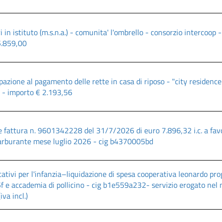
i in istituto (m.s.n.a.) - comunita' l'ombrello - consorzio intercoop 
5.859,00
azione al pagamento delle rette in casa di riposo - "city residence" 
 - importo € 2.193,56
e fattura n. 9601342228 del 31/7/2026 di euro 7.896,32 i.c. a favore 
rburante mese luglio 2026 - cig b4370005bd
cativi per l'infanzia–liquidazione di spesa cooperativa leonardo prog
e accademia di pollicino - cig b1e559a232- servizio erogato nel 
va incl.)