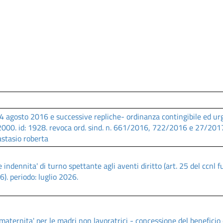
100%
Complete
4 agosto 2016 e successive repliche- ordinanza contingibile ed urgen
2000. id: 1928. revoca ord. sind. n. 661/2016, 722/2016 e 27/2017 
nastasio roberta
 indennita' di turno spettante agli aventi diritto (art. 25 del ccnl fu
. periodo: luglio 2026.
maternita' per le madri non lavoratrici - concessione del beneficio 