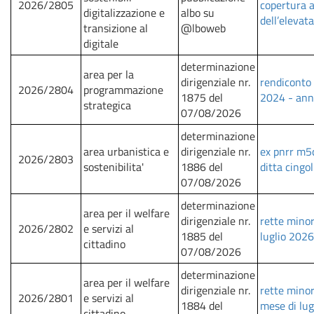
2026/2805
copertura a
digitalizzazione e
albo su
dell’elevata
transizione al
@lboweb
digitale
determinazione
area per la
dirigenziale nr.
rendiconto 
2026/2804
programmazione
1875 del
2024 - ann
strategica
07/08/2026
determinazione
area urbanistica e
dirigenziale nr.
ex pnrr m5c
2026/2803
sostenibilita'
1886 del
ditta cingo
07/08/2026
determinazione
area per il welfare
dirigenziale nr.
rette minor
2026/2802
e servizi al
1885 del
luglio 2026
cittadino
07/08/2026
determinazione
area per il welfare
dirigenziale nr.
rette minor
2026/2801
e servizi al
1884 del
mese di lu
cittadino