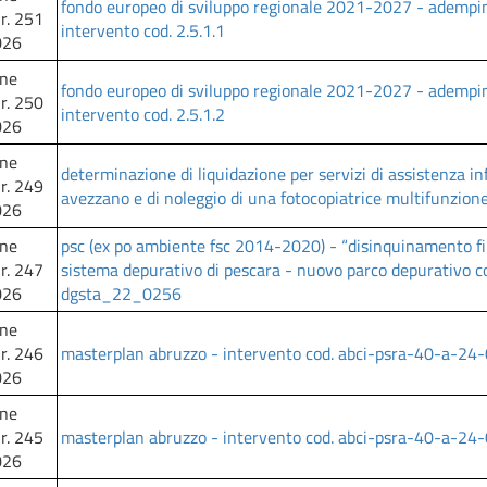
fondo europeo di sviluppo regionale 2021-2027 - adempi
nr. 251
intervento cod. 2.5.1.1
026
one
fondo europeo di sviluppo regionale 2021-2027 - adempi
nr. 250
intervento cod. 2.5.1.2
026
one
determinazione di liquidazione per servizi di assistenza inf
nr. 249
avezzano e di noleggio di una fotocopiatrice multifunzione 
026
one
psc (ex po ambiente fsc 2014-2020) - “disinquinamento 
nr. 247
sistema depurativo di pescara - nuovo parco depurativo c
026
dgsta_22_0256
one
nr. 246
masterplan abruzzo - intervento cod. abci-psra-40-a-24
026
one
nr. 245
masterplan abruzzo - intervento cod. abci-psra-40-a-24
026