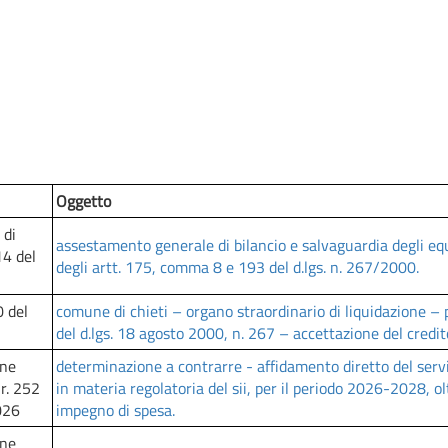
100%
Complete
Oggetto
 di
assestamento generale di bilancio e salvaguardia degli equi
14 del
degli artt. 175, comma 8 e 193 del d.lgs. n. 267/2000.
0 del
comune di chieti – organo straordinario di liquidazione – 
del d.lgs. 18 agosto 2000, n. 267 – accettazione del credit
one
determinazione a contrarre - affidamento diretto del serv
nr. 252
in materia regolatoria del sii, per il periodo 2026-2028, olt
026
impegno di spesa.
one