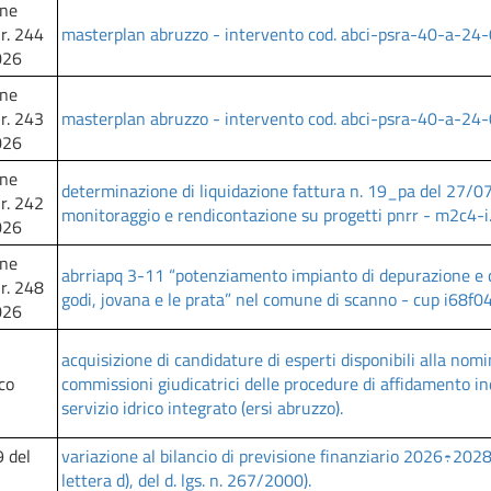
one
nr. 244
masterplan abruzzo - intervento cod. abci-psra-40-a-24
026
one
nr. 243
masterplan abruzzo - intervento cod. abci-psra-40-a-24
026
one
determinazione di liquidazione fattura n. 19_pa del 27/07/
nr. 242
monitoraggio e rendicontazione su progetti pnrr - m2c4-i
026
one
abrriapq 3-11 “potenziamento impianto di depurazione e c
nr. 248
godi, jovana e le prata” nel comune di scanno - cup i68
026
acquisizione di candidature di esperti disponibili alla nom
co
commissioni giudicatrici delle procedure di affidamento ind
servizio idrico integrato (ersi abruzzo).
9 del
variazione al bilancio di previsione finanziario 2026÷2028
lettera d), del d. lgs. n. 267/2000).