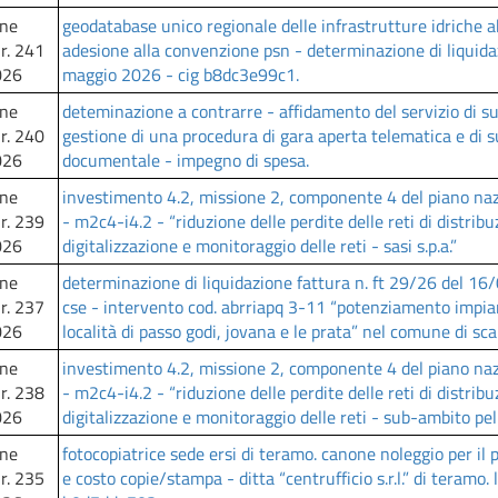
one
geodatabase unico regionale delle infrastrutture idriche ab
nr. 241
adesione alla convenzione psn - determinazione di liquida
026
maggio 2026 - cig b8dc3e99c1.
one
deteminazione a contrarre - affidamento del servizio di su
nr. 240
gestione di una procedura di gara aperta telematica e di s
026
documentale - impegno di spesa.
one
investimento 4.2, missione 2, componente 4 del piano nazio
nr. 239
- m2c4-i4.2 - “riduzione delle perdite delle reti di distrib
026
digitalizzazione e monitoraggio delle reti - sasi s.p.a.”
one
determinazione di liquidazione fattura n. ft 29/26 del 16/0
nr. 237
cse - intervento cod. abrriapq 3-11 “potenziamento impia
026
località di passo godi, jovana e le prata” nel comune di sc
one
investimento 4.2, missione 2, componente 4 del piano nazio
nr. 238
- m2c4-i4.2 - “riduzione delle perdite delle reti di distrib
026
digitalizzazione e monitoraggio delle reti - sub-ambito pe
one
fotocopiatrice sede ersi di teramo. canone noleggio per
nr. 235
e costo copie/stampa - ditta “centrufficio s.r.l.” di teramo.