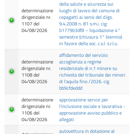
della salute e sicurezza sui
determinazione
luoghi di lavoro del comune di
dirigenziale nr.
cepagatti ai sensi del d.lgs.
1107 del
9.4.2008 n. 81 s.m.i. cig:
04/08/2026
b1779b3df8 – liquidazione 4°
semestre (chiusura 1° biennio)
in favore della soc. c.s.l. s.r.l.u.
affidamento del servizio
determinazione
accoglienza a regime
dirigenziale nr.
residenziale di n.1 minore su
1108 del
richiesta del tribunale dei minori
04/08/2026
di l'aquila fino /2026. cig
bb9cfdeddd
determinazione
approvazione servizi per
dirigenziale nr.
l'inclusione sociale e lavorativa -
1106 del
approvazione avviso pubblico e
04/08/2026
allegati
autovettura in dotazione al