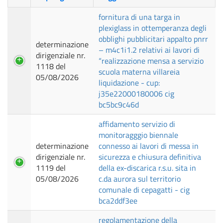
fornitura di una targa in
plexiglass in ottemperanza degli
obblighi pubblicitari appalto pnrr
determinazione
– m4c1i1.2 relativi ai lavori di
dirigenziale nr.
“realizzazione mensa a servizio
1118 del
scuola materna villareia
05/08/2026
liquidazione - cup:
j35e22000180006 cig
bc5bc9c46d
affidamento servizio di
monitoragggio biennale
determinazione
connesso ai lavori di messa in
dirigenziale nr.
sicurezza e chiusura definitiva
1119 del
della ex-discarica r.s.u. sita in
05/08/2026
c.da aurora sul territorio
comunale di cepagatti - cig
bca2ddf3ee
regolamentazione della