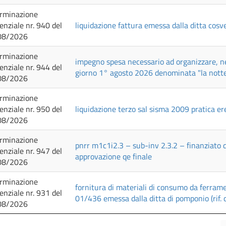
rminazione
genziale nr. 940 del
liquidazione fattura emessa dalla ditta cosve
08/2026
rminazione
impegno spesa necessario ad organizzare, nel
genziale nr. 944 del
giorno 1° agosto 2026 denominata "la notte
08/2026
rminazione
genziale nr. 950 del
liquidazione terzo sal sisma 2009 pratica ere
08/2026
rminazione
pnrr m1c1i2.3 – sub-inv 2.3.2 – finanziato
genziale nr. 947 del
approvazione qe finale
08/2026
rminazione
fornitura di materiali di consumo da ferramen
genziale nr. 931 del
01/436 emessa dalla ditta di pomponio (rif.
08/2026