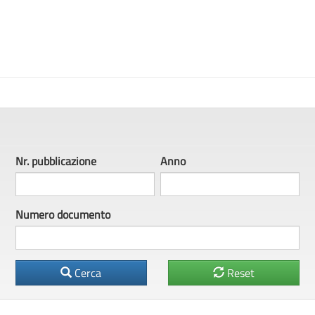
100%
Complete
Nr. pubbl
icazione
Anno
Numero documento
Cerca
Reset