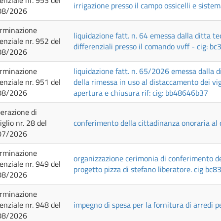
genziale nr. 953 del
irrigazione presso il campo ossicelli e siste
08/2026
rminazione
liquidazione fatt. n. 64 emessa dalla ditta 
genziale nr. 952 del
differenziali presso il comando vvff - cig: bc
08/2026
rminazione
liquidazione fatt. n. 65/2026 emessa dalla d
genziale nr. 951 del
della rimessa in uso al distaccamento dei vig
08/2026
apertura e chiusura rif: cig: bb48646b37
berazione di
iglio nr. 28 del
conferimento della cittadinanza onoraria al 
07/2026
rminazione
organizzazione cerimonia di conferimento del
genziale nr. 949 del
progetto pizza di stefano liberatore. cig bc
08/2026
rminazione
genziale nr. 948 del
impegno di spesa per la fornitura di arredi per
08/2026