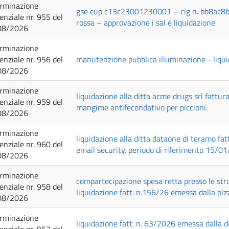
rminazione
gse cup c13c23001230001 – cig n. bb8ac8b80
genziale nr. 955 del
rossa – approvazione i sal e liquidazione
08/2026
rminazione
genziale nr. 956 del
manutenzione pubblica illuminazione - liquid
08/2026
rminazione
liquidazione alla ditta acme drugs srl fattu
genziale nr. 959 del
mangime antifecondativo per piccioni.
08/2026
rminazione
liquidazione alla ditta dataone di teramo fa
genziale nr. 960 del
email security. periodo di riferimento 15/
08/2026
rminazione
compartecipazione spesa retta presso le stru
genziale nr. 958 del
liquidazione fatt. n.156/26 emessa dalla pizz
08/2026
rminazione
liquidazione fatt. n. 63/2026 emessa dalla di