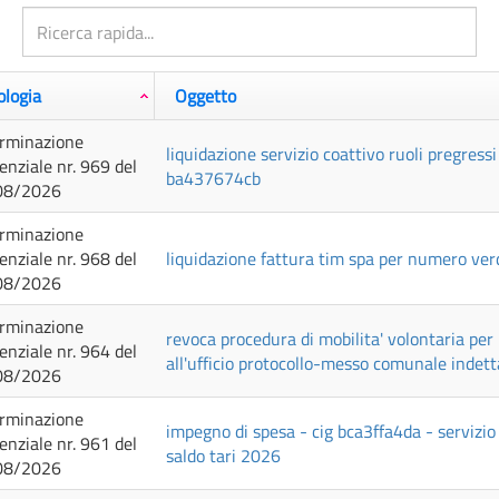
ologia
Oggetto
rminazione
liquidazione servizio coattivo ruoli pregressi
genziale nr. 969 del
ba437674cb
08/2026
rminazione
genziale nr. 968 del
liquidazione fattura tim spa per numero ve
08/2026
rminazione
revoca procedura di mobilita' volontaria per
genziale nr. 964 del
all'ufficio protocollo-messo comunale indett
08/2026
rminazione
impegno di spesa - cig bca3ffa4da - servizi
genziale nr. 961 del
saldo tari 2026
08/2026