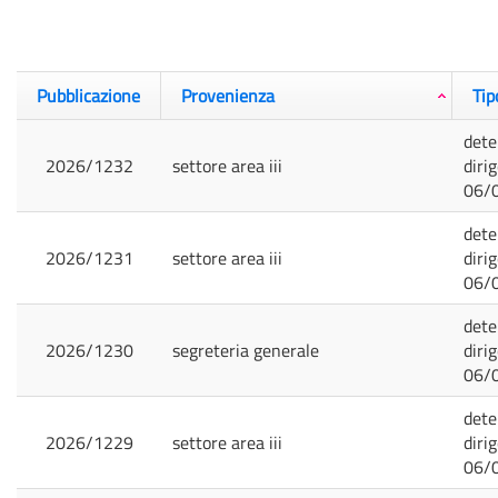
Pubblicazione
Provenienza
Tip
dete
2026/1232
settore area iii
diri
06/
dete
2026/1231
settore area iii
diri
06/
dete
2026/1230
segreteria generale
diri
06/
dete
2026/1229
settore area iii
diri
06/