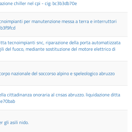
mazione chiller nel cpi - cig: bc3b3db70e
tecnoimpianti per manutenzione messa a terra e interruttori
3b3f9fcd
itta tecnoimpianti snc, riparazione della porta automatizzata
ili del fuoco, mediante sostituzione del motore elettrico di
corpo nazionale del soccorso alpino e speleologico abruzzo
la cittadinanza onoraria al cnsas abruzzo. liquidazione ditta
83e70bab
 gli asili nido.